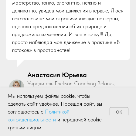
мастерство, тонко, элегантно, нежно и
деликатно, увидев мои движения впервые, Люся
показала мне мои ограничивающие паттерны,
сделала предположения об их природе и
предложила изменения. И все в точку!!! Да,
просто наблюдая мое движение в практике «8
потоков» в пространстве!
Анастасия Юрьева
Учредитель Erickson Coaching Belarus,
директор и учредитель Ozone IT, Erickson
Мы используем файлы cookie, чтобы
Professional Coach
сделать сайт удобнее. Посещая сайт, вы
соглашаетесь с
Политикой
OK
конфиденциальности
и передачей cookie
Я была клиентом на демо-сессии. Было
третьим лицам
Главная
Обучение
Расписание
Личный кабинет
удивительно услышать то, как люди, которые