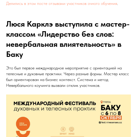
Делились в этом посте отзывами участников очного обучения
.
Люся Карклэ выступила с мастер-
классом «Лидерство без слов:
невербальная влиятельность» в
Баку
Это был первое международное мероприятие с ориентацией на
телесные и духовные практики. Через разные формы. Мастер класс
был ориентирован на бизнес контекст. Система и метод
Невербального коучинга вызвали отклик участников.