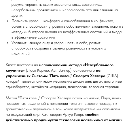
разуме, управлять своим эмоциональным состоянием,
невербальным проявлением и использовать это для влияния на
других
Повысить уровень комфорта и самообладания в конфликтах,
усилить способности управлять собственными эмоциями, освоить
методики быстрого выхода из неэффективных состояний и входа
в эффективные состояния
Увеличить личную силу и уверенность в себе, развить
способность сохранять целенаправленность в условиях
изменений
Класс построен на
использовании метода «Невербального
коучинга»
(Люся Карклэ, Ася Вангер), основанного
на
упражнениях Системы "Пять колец" Стюарта Хеллера
(США)
который является синтезом нескольких дисциплин: цигун, восточные
единоборства, китайская медицина, психология, телесная терапия.
Метод "Пяти колец" Стюарта Хеллера похож на магию. Пара, почти
незаметных, изменений в положении тела или в жесте приводит к
драматическим переменам в том, какое воздействие мы оказываем
на окружающий мир. Как говорил Артур Кларк «
любая
действительно продвинутая технология неотличима от магии»