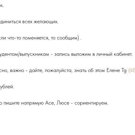
к.
диниться всех желающих.
и что-то поменяется, то сообщим) .
удентам/выпускникам - запись выложим в личный кабинет.
сно, важно - дайте, пожалуйста, знать об этом Елене Tg
@E
ублей.
то пишите напрямую Асе, Люсе - сориентируем.