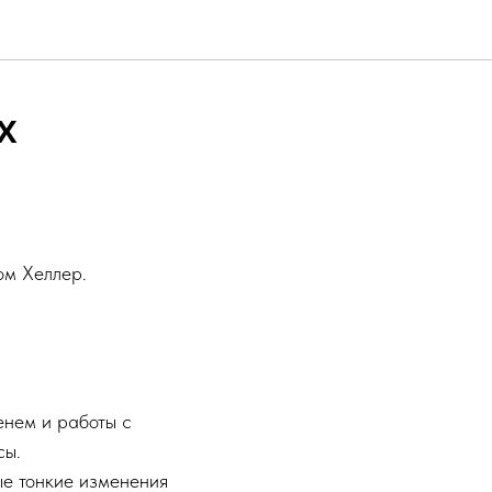
х
ом Хеллер.
енем и работы с
сы.
ые тонкие изменения