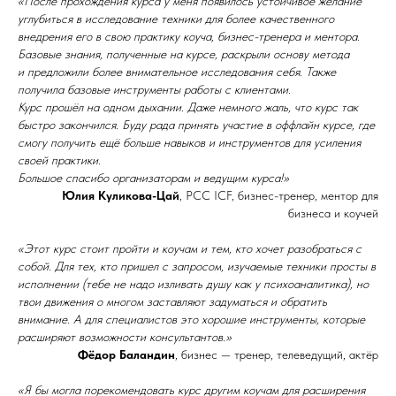
«После прохождения курса у меня появилось устойчивое желание
углубиться в исследование техники для более качественного
внедрения его в свою практику коуча, бизнес-тренера и ментора.
Базовые знания, полученные на курсе, раскрыли основу метода
и предложили более внимательное исследования себя. Также
получила базовые инструменты работы с клиентами.
Курс прошёл на одном дыхании. Даже немного жаль, что курс так
быстро закончился. Буду рада принять участие в оффлайн курсе, где
смогу получить ещё больше навыков и инструментов для усиления
своей практики.
Большое спасибо организаторам и ведущим курса!»
Юлия Куликова-Цай
, РСС ICF, бизнес-тренер, ментор для
бизнеса и коучей
«Этот курс стоит пройти и коучам и тем, кто хочет разобраться с
собой. Для тех, кто пришел с запросом, изучаемые техники просты в
исполнении (тебе не надо изливать душу как у психоаналитика), но
твои движения о многом заставляют задуматься и обратить
внимание. А для специалистов это хорошие инструменты, которые
расширяют возможности консультантов.»
Фёдор Баландин
, бизнес — тренер, телеведущий, актёр
«Я бы могла порекомендовать курс другим коучам для расширения