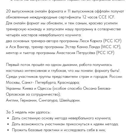
20 выпускников онлайн формата и 11 выпускников оффлайн получат
обновленные международные сертификаты 12 часов CCE ICF.
Для онлайн формат мы обновили, и тем самым, красиво усилили
тренерскую команду и запускали нашу программу в сотворчестве
четырёх мастеров невербального коучинга:
два основных тренера-автора программы Люся Карклэ (РСC ICF)
и Ася Вангер, тренер программы Эстер Канна Ланда (МСС ICF),
ментор и тьютор программы Анастасия Петрусёва (PCC ICF)
Первый поток прошёл на одном дыхании, работа получилась
настолько интенсивная и глубокая, что мы поняли: формату быть!
Среди участников группы представители стран и городов: России:
Москвы, Санкт- Петербурга, Краснодара;
Украины: Киева и Одессы (особое спасибо Оксана Белова-
Орловская за сотрудничество);
Англии, Германии, Сингапура, Швейцарии.
За 5 недель нам удалось:
Дать системную основу метода невербального коучинга;
Дать возможность участникам прикоснуться к идеям метода;
Прожить базовые практики и исследовать себя в них;