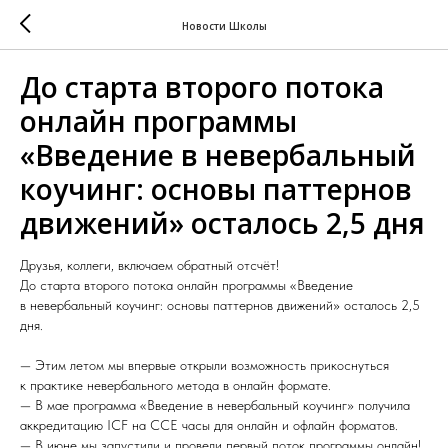
Новости Школы
До старта второго потока
онлайн программы
«Введение в невербальный
коучинг: основы паттернов
движений» осталось 2,5 дня
Друзья, коллеги, включаем обратный отсчёт!
До старта второго потока онлайн программы «Введение
в невербальный коучинг: основы паттернов движений» осталось 2,5
дня.
— Этим летом мы впервые открыли возможность прикоснуться
к практике невербального метода в онлайн формате.
— В мае программа «Введение в невербальный коучинг» получила
аккредитацию ICF на CCE часы для онлайн и офлайн форматов.
— В июне мы запустили и провели первый поток программы онлайн!