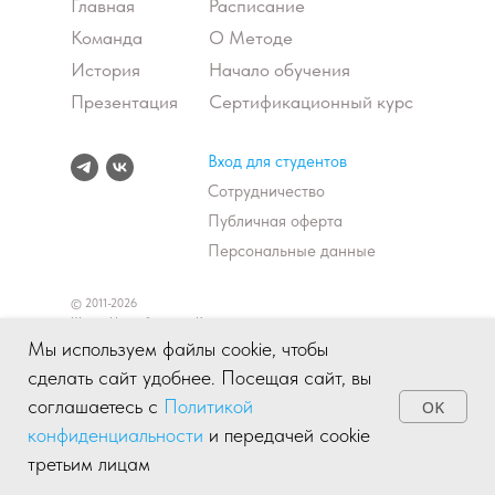
Главная
Расписание
Команда
О Методе
История
Начало обучения
Презентация
Сертификационный курс
Вход для студентов
Сотрудничество
Публичная оферта
Персональные данные
© 2011-2026
Школа Невербального Коучинга
Мы используем файлы cookie, чтобы
ИП Карклэ Людмила Николаевна
сделать сайт удобнее. Посещая сайт, вы
ИНН: 772707592447
соглашаетесь с
Политикой
OK
ОГРНИП: 315774600006331
конфиденциальности
и передачей cookie
третьим лицам
Главная
Обучение
Расписание
Личный кабинет