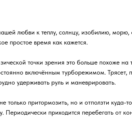
нашей любви к теплу, солнцу, изобилию, морю,
кое простое время как кажется.
зической точки зрения это больше похоже на т
остоянно включённым турборежимом. Трясет, 
рудно удерживать руль и маневрировать.
не только притормозить, но и отползти куда-то 
му. Периодически приходится перебегать от к